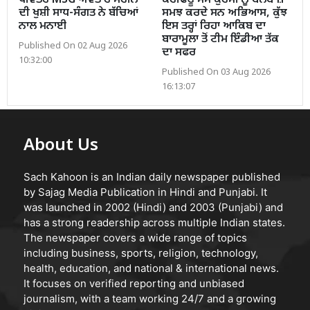
ਪਵਿੱਤਰ MSG ਅਵਤਾਰ ਮਹੀਨੇ
ਕਰਫਿਊ ਸਮੇਂ ਕੁਰਸੀ ਨੂੰ ਬੱਲੇਬਾਜ਼
ਦੀ ਖੁਸ਼ੀ ਸਾਧ-ਸੰਗਤ ਨੇ ਬੱਚਿਆਂ
ਸਮਝ ਕਰਦੇ ਸਨ ਅਭਿਆਸ, ਕੁੱਝ
ਨਾਲ ਮਨਾਈ
ਇਸ ਤਰ੍ਹਾਂ ਰਿਹਾ ਆਕਿਬ ਦਾ
ਬਾਰਾਮੂਲਾ ਤੋਂ ਟੀਮ ਇੰਡੀਆ ਤੱਕ
Published On 02 Aug 2026
ਦਾ ਸਫਰ
10:32:00
Published On 03 Aug 2026
16:13:07
About Us
Sach Kahoon is an Indian daily newspaper published
by Sajag Media Publication in Hindi and Punjabi. It
was launched in 2002 (Hindi) and 2003 (Punjabi) and
has a strong readership across multiple Indian states.
The newspaper covers a wide range of topics
including business, sports, religion, technology,
health, education, and national & international news.
It focuses on verified reporting and unbiased
journalism, with a team working 24/7 and a growing