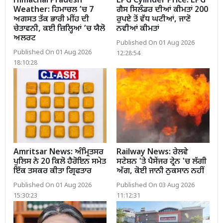
Himachal Pradesh
LPG Cylinder Price: LPG
Weather: ਹਿਮਾਚਲ ’ਚ 7
ਗੈਸ ਸਿਲੰਡਰ ਦੀਆਂ ਕੀਮਤਾਂ 200
ਅਗਸਤ ਤੱਕ ਭਾਰੀ ਮੀਂਹ ਦੀ
ਰੁਪਏ ਤੋਂ ਵੱਧ ਘਟੀਆਂ, ਜਾਣੋ
ਚੇਤਾਵਨੀ, ਕਈ ਜ਼ਿਲ੍ਹਿਆਂ ’ਚ ਯੈਲੋ
ਨਵੀਆਂ ਕੀਮਤਾਂ
ਅਲਰਟ
Published On 01 Aug 2026
Published On 01 Aug 2026
12:28:54
18:10:28
Amritsar News: ਅੰਮ੍ਰਿਤਸਰ
Railway News: ਰੇਲਵੇ
ਪੁਲਿਸ ਨੇ 20 ਕਿਲੋ ਹੈਰੋਇਨ ਸਮੇਤ
ਸਟੇਸ਼ਨ 'ਤੇ ਪੈਸੇਂਜਰ ਟ੍ਰੇਨ 'ਚ ਲੱਗੀ
ਇੱਕ ਤਸਕਰ ਕੀਤਾ ਗ੍ਰਿਫਤਾਰ
ਅੱਗ, ਕੋਈ ਜਾਨੀ ਨੁਕਸਾਨ ਨਹੀਂ
Published On 01 Aug 2026
Published On 03 Aug 2026
15:30:23
11:12:31