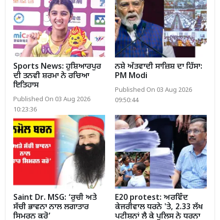
Sports News: ਹੁਸ਼ਿਆਰਪੁਰ
ਨਸ਼ੇ ਅੱਤਵਾਦੀ ਸਾਜ਼ਿਸ਼ ਦਾ ਹਿੱਸਾ:
ਦੀ ਤਨਵੀ ਸ਼ਰਮਾ ਨੇ ਰਚਿਆ
PM Modi
ਇਤਿਹਾਸ
Published On 03 Aug 2026
Published On 03 Aug 2026
09:50:44
10:23:36
Saint Dr. MSG: ‘ਰੁਚੀ ਅਤੇ
E20 protest: ਅਰਵਿੰਦ
ਸੱਚੀ ਭਾਵਨਾ ਨਾਲ ਲਗਾਤਾਰ
ਕੇਜਰੀਵਾਲ ਧਰਨੇ 'ਤੇ, 2.33 ਲੱਖ
ਸਿਮਰਨ ਕਰੋ’
ਪਟੀਸ਼ਨਾਂ ਲੈ ਕੇ ਪੁਲਿਸ ਨੇ ਧਰਨਾ