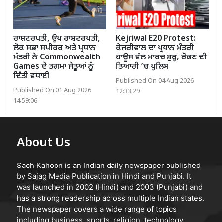
ਰਾਸ਼ਟਰਪਤੀ, ਉਪ ਰਾਸ਼ਟਰਪਤੀ,
Kejriwal E20 Protest:
ਲੋਕ ਸਭਾ ਸਪੀਕਰ ਅਤੇ ਪ੍ਰਧਾਨ
ਕੇਜਰੀਵਾਲ ਦਾ ਪ੍ਰਧਾਨ ਮੰਤਰੀ
ਮੰਤਰੀ ਨੇ Commonwealth
ਹਾਊਸ ਵੱਲ ਮਾਰਚ ਸ਼ੁਰੂ, ਰੋਕਣ ਦੀ
Games ਦੇ ਤਗਮਾ ਜੇਤੂਆਂ ਨੂੰ
ਤਿਆਰੀ ’ਚ ਪੁਲਿਸ
ਦਿੱਤੀ ਵਧਾਈ
Published On 04 Aug 2026
Published On 01 Aug 2026
12:33:29
14:59:06
About Us
Sach Kahoon is an Indian daily newspaper published
by Sajag Media Publication in Hindi and Punjabi. It
was launched in 2002 (Hindi) and 2003 (Punjabi) and
has a strong readership across multiple Indian states.
The newspaper covers a wide range of topics
including business, sports, religion, technology,