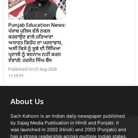
Punjab Education News:
ਪੰਜਾਬ ਪੁਲਿਸ ਵੱਲੋਂ ਨਕਲ
ਕਰਵਾਉਣ ਵਾਲੇ ਹਰਿਆਣਾ
ਅਧਾਰਤ ਗਿਰੋਹ ਦਾ ਪਰਦਾਫਾਸ਼,
ਅਸੀਂ ਕਿਸੇ ਨੂੰ ਸੂਬੇ ਦੀ ਸਿੱਖਿਆ
ਪ੍ਰਣਾਲੀ ਨੂੰ ਬਦਨਾਮ ਨਹੀਂ ਕਰਨ
ਦੇਵਾਂਗੇ: ਹਰਜੋਤ ਸਿੰਘ ਬੈਂਸ
Published On 01 Aug 2026
11:19:39
About Us
Sach Kahoon is an Indian daily newspaper published
by Sajag Media Publication in Hindi and Punjabi. It
was launched in 2002 (Hindi) and 2003 (Punjabi) and
has a strong readership across multiple Indian states.