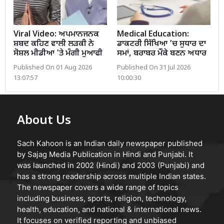
Viral Video: ਅਪਮਾਨਜਨਕ
Medical Education:
ਸ਼ਬਦ ਕਹਿਣ ਵਾਲੀ ਲੜਕੀ ਨੇ
ਡਾਕਟਰੀ ਸਿੱਖਿਆ ’ਚ ਸੁਧਾਰ ਦਾ
ਸੋਸ਼ਲ ਮੀਡੀਆ 'ਤੇ ਮੰਗੀ ਮੁਆਫੀ
ਸਮਾਂ, ਬਰਾਬਰ ਮੌਕੇ ਬਣਨ ਅਧਾਰ
Published On 01 Aug 2026
Published On 31 Jul 2026
13:07:57
10:00:30
About Us
Sach Kahoon is an Indian daily newspaper published
by Sajag Media Publication in Hindi and Punjabi. It
was launched in 2002 (Hindi) and 2003 (Punjabi) and
has a strong readership across multiple Indian states.
The newspaper covers a wide range of topics
including business, sports, religion, technology,
health, education, and national & international news.
It focuses on verified reporting and unbiased