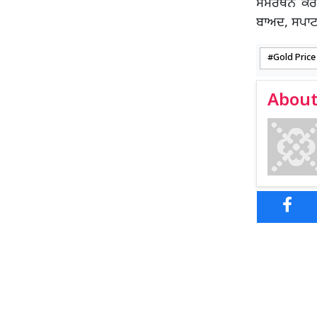
ਸਮਰਥਨ ਕਰਦੇ
ਬਾਅਦ, ਸਪਾਟ
Gold Pric
About