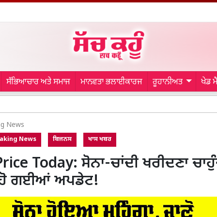
ਸੱਭਿਆਚਾਰ ਅਤੇ ਸਮਾਜ
ਮਾਨਵਤਾ ਭਲਾਈਕਾਰਜ
ਰੂਹਾਨੀਅਤ
ਖੇਡ 
Malerkotla
ng News
aking News
ਬਿਜਨਸ
ਖਾਸ ਖਬਰ
ice Today: ਸੋਨਾ-ਚਾਂਦੀ ਖਰੀਦਣਾ ਚਾਹੁੰਦੇ
 ਹੋ ਗਈਆਂ ਅਪਡੇਟ!