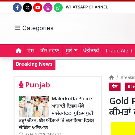
WHATSAPP CHANNEL
Categories
ਦੇਸ਼
ਕੁੱਲ ਜਹਾਨ
ਸੂਬੇ
ਖੇਤੀਬਾੜੀ
Fraud Alert
Breaking News
Breaki
Punjab
ਦੇਸ਼
Bre
Malerkotla Police:
Gold Pr
ਆਜ਼ਾਦੀ ਦਿਵਸ ਮੌਕੇ
ਕੀਮਤਾਂ
ਮਾਲੇਰਕੋਟਲਾ ਪੁਲਿਸ ਪੂਰੀ
ਤਰ੍ਹਾਂ ਚੌਕਸ, ਬੱਸ ਅੱਡਿਆਂ ’ਤੇ ਚਲਾਇਆ ਵਿਸ਼ੇਸ਼
ਚੈਕਿੰਗ ਅਭਿਆਨ
06 Aug 2026 21:42:34