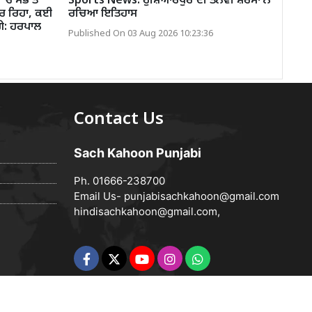
ਚ ਸਭ ਤੋਂ
Sports News: ਹੁਸ਼ਿਆਰਪੁਰ ਦੀ ਤਨਵੀ ਸ਼ਰਮਾ ਨੇ
ਕਰ ਰਿਹਾ, ਕਈ
ਰਚਿਆ ਇਤਿਹਾਸ
ੱਗੇ: ਹਰਪਾਲ
Published On 03 Aug 2026 10:23:36
Contact Us
Sach Kahoon Punjabi
Ph. 01666-238700
Email Us-
punjabisachkahoon@gmail.com
hindisachkahoon@gmail.com
,