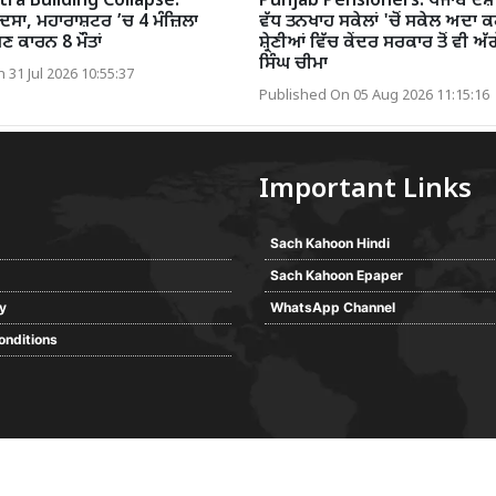
ra Building Collapse:
Punjab Pensioners: ਪੰਜਾਬ ਦੇਸ਼ '
ਸਾ, ਮਹਾਰਾਸ਼ਟਰ ’ਚ 4 ਮੰਜ਼ਿਲਾ
ਵੱਧ ਤਨਖਾਹ ਸਕੇਲਾਂ 'ਚੋਂ ਸਕੇਲ ਅਦਾ 
 ਕਾਰਨ 8 ਮੌਤਾਂ
ਸ਼੍ਰੇਣੀਆਂ ਵਿੱਚ ਕੇਂਦਰ ਸਰਕਾਰ ਤੋਂ ਵੀ ਅ
ਸਿੰਘ ਚੀਮਾ
 31 Jul 2026 10:55:37
Published On 05 Aug 2026 11:15:16
Important Links
Sach Kahoon Hindi
Sach Kahoon Epaper
cy
WhatsApp Channel
onditions