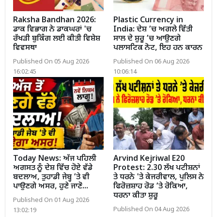
Raksha Bandhan 2026:
Plastic Currency in
ਡਾਕ ਵਿਭਾਗ ਨੇ ਡਾਕਘਰਾਂ 'ਚ
India: ਦੇਸ਼ ’ਚ ਅਗਲੇ ਵਿੱਤੀ
ਰੱਖੜੀ ਬੁਕਿੰਗ ਲਈ ਕੀਤੀ ਵਿਸ਼ੇਸ਼
ਸਾਲ ਦੇ ਸ਼ੁਰੂ ’ਚ ਆਉਣਗੇ
ਵਿਵਸਥਾ
ਪਲਾਸਟਿਕ ਨੋਟ, ਇਹ ਹਨ ਕਾਰਨ
Published On 05 Aug 2026
Published On 06 Aug 2026
16:02:45
10:06:14
Today News: ਅੱਜ ਪਹਿਲੀ
Arvind Kejriwal E20
ਅਗਸਤ ਨੂੰ ਦੇਸ਼ ਵਿੱਚ ਹੋਏ ਵੱਡੇ
Protest: 2.30 ਲੱਖ ਪਟੀਸ਼ਨਾਂ
ਬਦਲਾਅ, ਤੁਹਾਡੀ ਜੇਬ੍ਹ ’ਤੇ ਵੀ
ਤੇ ਧਰਨੇ 'ਤੇ ਕੇਜਰੀਵਾਲ, ਪੁਲਿਸ ਨੇ
ਪਾਉਣਗੇ ਅਸਰ, ਹੁਣੇ ਜਾਣੋ...
ਫਿਰੋਜ਼ਸ਼ਾਹ ਰੋਡ ’ਤੇ ਰੋਕਿਆ,
ਧਰਨਾ ਕੀਤਾ ਸ਼ੁਰੂ
Published On 01 Aug 2026
Published On 04 Aug 2026
13:02:19