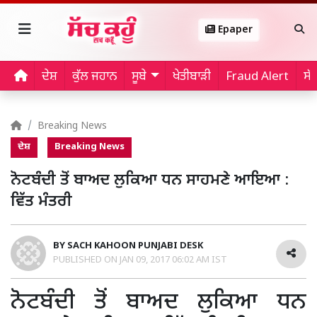
Epaper
ਦੇਸ਼
ਕੁੱਲ ਜਹਾਨ
ਸੂਬੇ
ਖੇਤੀਬਾੜੀ
Fraud Alert
ਸੱ
Breaking News
ਦੇਸ਼
Breaking News
ਨੋਟਬੰਦੀ ਤੋਂ ਬਾਅਦ ਲੁਕਿਆ ਧਨ ਸਾਹਮਣੇ ਆਇਆ :
ਵਿੱਤ ਮੰਤਰੀ
BY
SACH KAHOON PUNJABI DESK
PUBLISHED ON
JAN 09, 2017 06:02 AM IST
ਨੋਟਬੰਦੀ ਤੋਂ ਬਾਅਦ ਲੁਕਿਆ ਧਨ