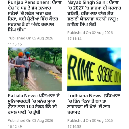
Punjab Pensioners: ਪੰਜਾਬ
Nayab Singh Saini: ਪੰਜਾਬ
ਦੇਸ਼ 'ਚ ਸਭ ਤੋਂ ਵੱਧ ਤਨਖਾਹ
’ਚ 2027 ’ਚ ਭਾਜਪਾ ਦੀ ਸਰਕਾਰ
ਸਕੇਲਾਂ 'ਚੋਂ ਸਕੇਲ ਅਦਾ ਕਰ
ਬਣੇਗੀ, ਹਰਿਆਣਾ ਵਾਂਗ ਲੋਕ
ਰਿਹਾ, ਕਈ ਸ਼੍ਰੇਣੀਆਂ ਵਿੱਚ ਕੇਂਦਰ
ਭਲਾਈ ਯੋਜਨਾਵਾਂ ਕਰਾਂਗੇ ਲਾਗੂ :
ਸਰਕਾਰ ਤੋਂ ਵੀ ਅੱਗੇ: ਹਰਪਾਲ
ਨਾਇਬ ਸਿੰਘ ਸੈਣੀ
ਸਿੰਘ ਚੀਮਾ
Published On 02 Aug 2026
Published On 05 Aug 2026
17:11:14
11:15:16
Patiala News: ਪਟਿਆਲਾ ਦੇ
Ludhiana News: ਲੁਧਿਆਣਾ
ਸੁਨਿਆਰਹੇੜੀ ’ਚ ਸਨੌਰ ਸੂਆ
’ਚ ਤਿੰਨ ਦਿਨਾਂ ਤੋਂ ਲਾਪਤਾ
ਟੁੱਟਣ ਨਾਲ 100 ਏਕੜ ਝੋਨੇ ਦੀ
ਨਾਬਾਲਗ ਦੀ ਖੇਤਾਂ ’ਚੋਂ ਲਾਸ਼
ਫਸਲ ਪਾਣੀ ’ਚ ਡੁੱਬੀ
ਬਰਾਮਦ
Published On 05 Aug 2026
Published On 03 Aug 2026
16:12:49
17:16:58