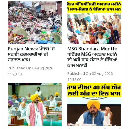
Punjab News: ਪੰਜਾਬ ’ਚ
MSG Bhandara Month:
ਸਫਾਈ ਕਰਮਚਾਰੀਆਂ ਦੀ
ਪਵਿੱਤਰ MSG ਅਵਤਾਰ ਮਹੀਨੇ
ਹੜਤਾਲ ਖਤਮ
ਦੀ ਖੁਸ਼ੀ ਸਾਧ-ਸੰਗਤ ਨੇ ਬੱਚਿਆਂ
ਨਾਲ ਮਨਾਈ
Published On 04 Aug 2026
Published On 02 Aug 2026
11:29:19
10:32:00