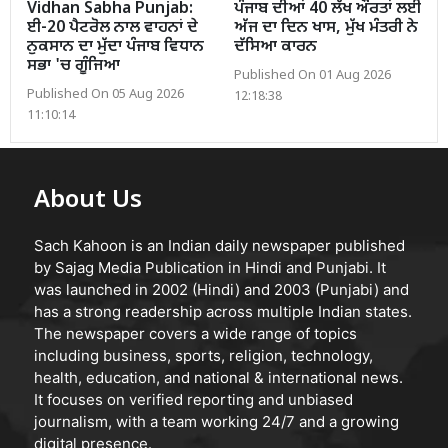
Vidhan Sabha Punjab:
ਪੰਜਾਬ ਦੀਆਂ 40 ਲੱਖ ਔਰਤਾਂ ਲਈ
ਈ-20 ਪੈਟਰੋਲ ਨਾਲ ਵਾਹਨਾਂ ਦੇ
ਅੱਜ ਦਾ ਦਿਨ ਖਾਸ, ਮੁੱਖ ਮੰਤਰੀ ਨੇ
ਨੁਕਸਾਨ ਦਾ ਮੁੱਦਾ ਪੰਜਾਬ ਵਿਧਾਨ
ਦੱਸਿਆ ਕਾਰਨ
ਸਭਾ 'ਚ ਗੂੰਜਿਆ
Published On 01 Aug 2026
Published On 05 Aug 2026
12:18:38
11:10:14
About Us
Sach Kahoon is an Indian daily newspaper published
by Sajag Media Publication in Hindi and Punjabi. It
was launched in 2002 (Hindi) and 2003 (Punjabi) and
has a strong readership across multiple Indian states.
The newspaper covers a wide range of topics
including business, sports, religion, technology,
health, education, and national & international news.
It focuses on verified reporting and unbiased
journalism, with a team working 24/7 and a growing
digital presence.