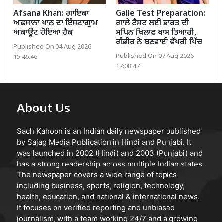
Afsana Khan: ਗਾਇਕਾ
Galle Test Preparation:
ਅਫਸਾਨਾ ਖਾਨ ਦਾ ਇੰਸਟਾਗ੍ਰਾਮ
ਗਾਲੇ ਟੈਸਟ ਲਈ ਭਾਰਤ ਦੀ
ਅਕਾਊਂਟ ਹੋਇਆ ਹੈਕ
ਸਪਿਨ ਖਿਲਾਫ਼ ਖਾਸ ਤਿਆਰੀ,
ਗੰਭੀਰ ਨੇ ਬਣਵਾਈ ਵੱਖਰੀ ਪਿੱਚ
Published On 04 Aug 2026
Published On 07 Aug 2026
15:46:46
17:08:47
About Us
Sach Kahoon is an Indian daily newspaper published
by Sajag Media Publication in Hindi and Punjabi. It
was launched in 2002 (Hindi) and 2003 (Punjabi) and
has a strong readership across multiple Indian states.
The newspaper covers a wide range of topics
including business, sports, religion, technology,
health, education, and national & international news.
It focuses on verified reporting and unbiased
journalism, with a team working 24/7 and a growing