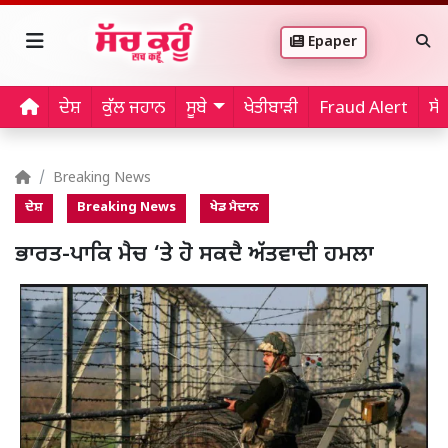
Epaper
ਦੇਸ਼
ਕੁੱਲ ਜਹਾਨ
ਸੂਬੇ
ਖੇਤੀਬਾੜੀ
Fraud Alert
ਸੱ
Breaking News
ਦੇਸ਼
Breaking News
ਖੇਡ ਮੈਦਾਨ
ਭਾਰਤ-ਪਾਕਿ ਮੈਚ ‘ਤੇ ਹੋ ਸਕਦੈ ਅੱਤਵਾਦੀ ਹਮਲਾ