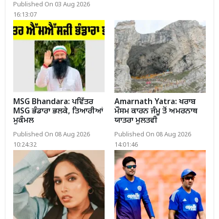
Published On 03 Aug 2026
16:13:07
MSG Bhandara: ਪਵਿੱਤਰ
Amarnath Yatra: ਖਰਾਬ
MSG ਭੰਡਾਰਾ ਭਲਕੇ, ਤਿਆਰੀਆਂ
ਮੌਸਮ ਕਾਰਨ ਜੰਮੂ ਤੋਂ ਅਮਰਨਾਥ
ਮੁਕੰਮਲ
ਯਾਤਰਾ ਮੁਲਤਵੀ
Published On 08 Aug 2026
Published On 08 Aug 2026
10:24:32
14:01:46