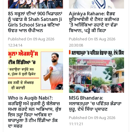
85 ਸਕੂਲਾਂ ਦੀਆਂ 900 ਖਿਡਾਰਨਾਂ
Ajinkya Rahane: ਵੈਭਵ
ਨੂੰ ਪਛਾੜ ਕੇ Shah Satnam Ji
ਸੂਰਿਆਵੰਸ਼ੀ ਦੇ ਟੈਸਟ ਕਰੀਅਰ
Girls School Sirsa ਬਣਿਆ
’ਤੇ ਅਜਿੰਕਿਆ ਰਹਾਣੇ ਦਾ ਵੱਡਾ
ਓਵਰ ਆਲ ਚੈਂਪੀਅਨ
ਬਿਆਨ, ਪੜ੍ਹੋ ਕੀ ਕਿਹਾ
Published On 09 Aug 2026
Published On 05 Aug 2026
12:34:14
20:30:08
Who is Auqib Nabi?:
MSG Bhandara:
ਕਰਫਿਊ ਸਮੇਂ ਕੁਰਸੀ ਨੂੰ ਬੱਲੇਬਾਜ਼
ਸਲਾਬਤਪੁਰਾ ’ਚ ਪਵਿੱਤਰ ਭੰਡਾਰਾ
ਸਮਝ ਕਰਦੇ ਸਨ ਅਭਿਆਸ, ਕੁੱਝ
ਸ਼ੁਰੂ, ਦੇਖੋ ਸਿੱਧਾ ਪ੍ਰਸਾਰਣ
ਇਸ ਤਰ੍ਹਾਂ ਰਿਹਾ ਆਕਿਬ ਦਾ
Published On 09 Aug 2026
ਬਾਰਾਮੂਲਾ ਤੋਂ ਟੀਮ ਇੰਡੀਆ ਤੱਕ
11:11:21
ਦਾ ਸਫਰ