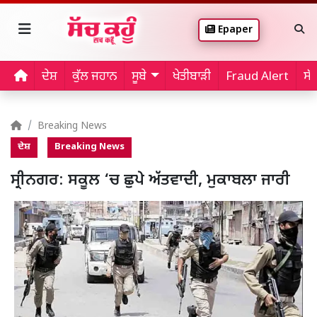
Epaper
ਦੇਸ਼
ਕੁੱਲ ਜਹਾਨ
ਸੂਬੇ
ਖੇਤੀਬਾੜੀ
Fraud Alert
ਸੱ
Breaking News
ਦੇਸ਼
Breaking News
ਸ੍ਰੀਨਗਰ: ਸਕੂਲ ‘ਚ ਛੁਪੇ ਅੱਤਵਾਦੀ, ਮੁਕਾਬਲਾ ਜਾਰੀ