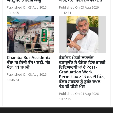
ਅਕਤੂਬਰ ਤੋਂ ਹੋਣਗੇ ਲਾਗੂ
ਅੱਗ, ਕੋਈ ਜਾਨੀ ਨੁਕਸਾਨ ਨਹੀਂ
Published On 03 Aug 2026
Published On 03 Aug 2026
10:14:05
11:12:31
Chamba Bus Accident:
ਕੈਬਨਿਟ ਮੰਤਰੀ ਲਾਲਚੰਦ
ਚੰਬਾ ’ਚ ਨਿੱਜੀ ਬੱਸ ਪਲਟੀ, ਸੱਤ
ਕਟਾਰੂਚੱਕ ਨੇ ਕੈਨੇਡਾ ਵਿੱਚ ਭਾਰਤੀ
ਮੌਤਾਂ, 11 ਜ਼ਖਮੀ
ਵਿਦਿਆਰਥੀਆਂ ਦੇ Post-
Graduation Work
Published On 08 Aug 2026
Permit ਸੰਕਟ 'ਤੇ ਜਤਾਈ ਚਿੰਤਾ,
13:48:24
ਕੇਂਦਰ ਸਰਕਾਰ ਨੂੰ ਤੁਰੰਤ ਦਖਲ
ਦੇਣ ਦੀ ਕੀਤੀ ਮੰਗ
Published On 04 Aug 2026
10:22:15