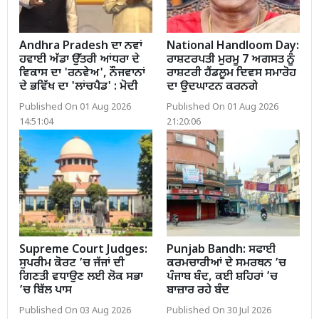
Andhra Pradesh ਦਾ ਨਵਾਂ
National Handloom Day:
ਹਵਾਈ ਅੱਡਾ ਉੱਤਰੀ ਆਂਧਰਾ ਦੇ
ਰਾਸ਼ਟਰਪਤੀ ਮੁਰਮੂ 7 ਅਗਸਤ ਨੂੰ
ਵਿਕਾਸ ਦਾ 'ਰਨਵੇਅ', ਨੌਜਵਾਨਾਂ
ਰਾਸ਼ਟਰੀ ਹੈਂਡਲੂਮ ਦਿਵਸ ਸਮਾਰੋਹ
ਦੇ ਭਵਿੱਖ ਦਾ 'ਲਾਂਚਪੈਡ' : ਮੋਦੀ
ਦਾ ਉਦਘਾਟਨ ਕਰਨਗੇ
Published On 01 Aug 2026
Published On 01 Aug 2026
14:51:04
21:20:06
Supreme Court Judges:
Punjab Bandh: ਸਫਾਈ
ਸੁਪਰੀਮ ਕੋਰਟ ’ਚ ਜੱਜਾਂ ਦੀ
ਕਰਮਚਾਰੀਆਂ ਦੇ ਸਮਰਥਨ ’ਚ
ਗਿਣਤੀ ਵਧਾਉਣ ਲਈ ਲੋਕ ਸਭਾ
ਪੰਜਾਬ ਬੰਦ, ਕਈ ਸ਼ਹਿਰਾਂ ’ਚ
’ਚ ਬਿੱਲ ਪਾਸ
ਬਾਜ਼ਾਰ ਰਹੇ ਬੰਦ
Published On 03 Aug 2026
Published On 30 Jul 2026