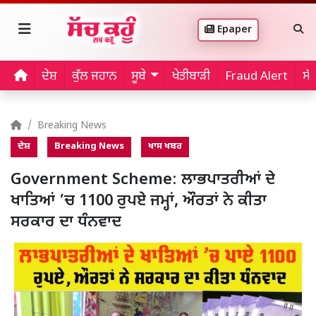
Epaper
ਦੇਸ਼
ਕੁੱਲ ਜਹਾਨ
ਸੂਬੇ
ਖੇਤੀਬਾੜੀ
Fraud Alert
ਸੱ
Breaking News
ਦੇਸ਼
Breaking News
ਖਾਸ ਖਬਰ
Government Scheme: ਲਾਭਪਾਤਰੀਆਂ ਦੇ
ਖਾਤਿਆਂ ’ਚ 1100 ਰੁਪਏ ਜਮ੍ਹਾਂ, ਔਰਤਾਂ ਨੇ ਕੀਤਾ
ਸਰਕਾਰ ਦਾ ਧੰਨਵਾਦ